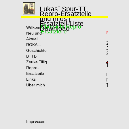
Lukas´ Spur-TT
Repro-Ersatzteile
und Infos |
Ersatzteil-Liste
Übersicht Repro-
Download
Willkommen
Ersatzteile
Neu und
Aktuell
ROKAL-
Geschichte
BTTB
Zeuke Tillig
Repro-
Ersatzeile
Links
Über mich
Impressum